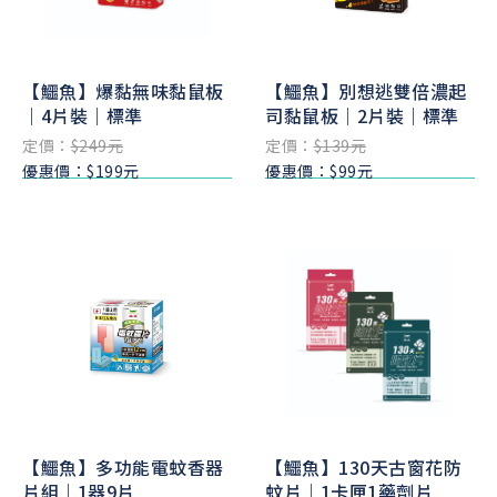
【鱷魚】爆黏無味黏鼠板
【鱷魚】別想逃雙倍濃起
｜4片裝｜標準
司黏鼠板｜2片裝｜標準
定價：
$249元
定價：
$139元
優惠價：$199元
優惠價：$99元
【鱷魚】多功能電蚊香器
【鱷魚】130天古窗花防
片組｜1器9片
蚊片｜1卡匣1藥劑片