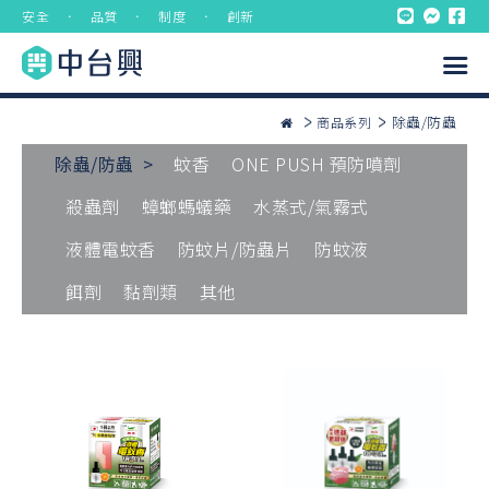
安全 ． 品質 ． 制度 ． 創新
除蟲/防蟲
商品系列
除蟲/防蟲 >
蚊香
ONE PUSH 預防噴劑
殺蟲劑
蟑螂螞蟻藥
水蒸式/氣霧式
液體電蚊香
防蚊片/防蟲片
防蚊液
餌劑
黏劑類
其他