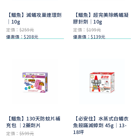
【鱷魚】滅蟻攻巢連環劑
【鱷魚】超完美除螞蟻凝
｜10g
膠針劑｜10g
定價：
$259元
定價：
$199元
優惠價：$208元
優惠價：$139元
【鱷魚】130天防蚊片補
【必安住】水蒸式白蟻衣
充包 ｜2藥劑片
魚殺蹣滅蟑劑 45g｜13-
18坪
定價：
$599元