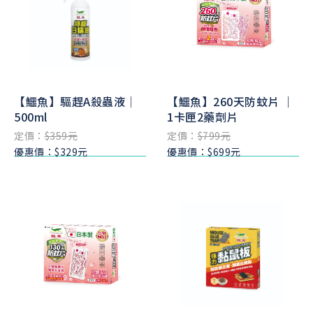
【鱷魚】驅趕A殺蟲液｜
【鱷魚】260天防蚊片 ｜
500ml
1卡匣2藥劑片
定價：
$359元
定價：
$799元
優惠價：$329元
優惠價：$699元