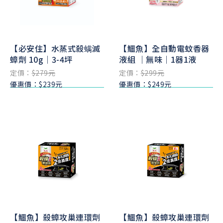
【必安住】水蒸式殺螨滅
【鱷魚】全自動電蚊香器
蟑劑 10g｜3-4坪
液組 ｜無味｜1器1液
定價：
$279元
定價：
$299元
優惠價：$239元
優惠價：$249元
【鱷魚】殺蟑攻巢連環劑
【鱷魚】殺蟑攻巢連環劑