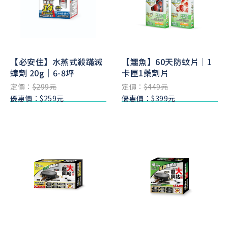
【必安住】水蒸式殺蹣滅
【鱷魚】60天防蚊片｜1
蟑劑 20g｜6-8坪
卡匣1藥劑片
定價：
$299元
定價：
$449元
優惠價：$259元
優惠價：$399元