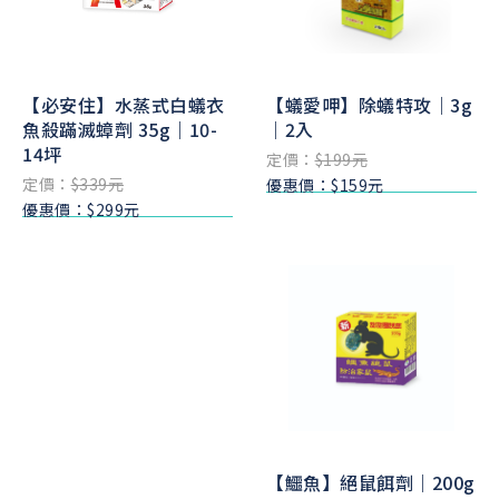
【必安住】水蒸式白蟻衣
【蟻愛呷】除蟻特攻｜3g
魚殺蹣滅蟑劑 35g｜10-
｜2入
14坪
定價：
$199元
定價：
$339元
優惠價：$159元
優惠價：$299元
【鱷魚】絕鼠餌劑｜200g