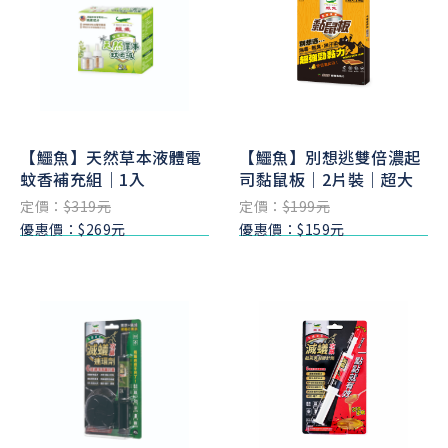
【鱷魚】天然草本液體電
【鱷魚】別想逃雙倍濃起
蚊香補充組｜1入
司黏鼠板｜2片裝｜超大
定價：
$319元
定價：
$199元
優惠價：$269元
優惠價：$159元