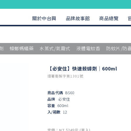
關於中台興
品牌故事館
商品總覽
劑
蟑螂螞蟻藥
水蒸式/氣霧式
液體電蚊香
防蚊片/防
【必安住】快速殺蟑劑｜600ml
環署衛製字第1301號
商品代碼
BS60
品牌
必安住
容量
600ml
入/箱數
12
定價：NT $249元 (單入)