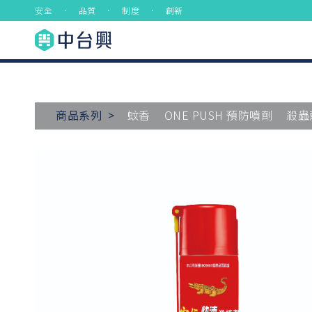
安全 ． 品質 ． 制度 ． 創新
商品系列 >
蚊香
ONE PUSH 預防噴劑
殺蟲