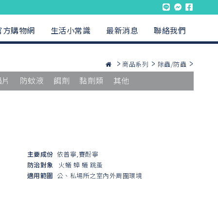
官方購物網
生活小常識
最新消息
聯絡我們
商品系列
除蟲/防蟲
蟲片
防蚊液
餌劑
黏劑類
其他
主要成份
依普寧,賽酚寧
防治對象
火蟻
蟑
蟻
跳蚤
適用範圍
公、私場所之室內外周圍環境