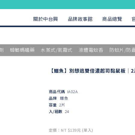
關於中台興
品牌故事館
商品總覽
劑
蟑螂螞蟻藥
水蒸式/氣霧式
液體電蚊香
防蚊片/防
【鱷魚】別想逃雙倍濃起司黏鼠板｜2
商品代碼
IA02A
品牌
鱷魚
容量
2片
入/箱數
24
定價：NT $139元 (單入)