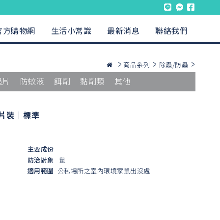
官方購物網
生活小常識
最新消息
聯絡我們
商品系列
除蟲/防蟲
蟲片
防蚊液
餌劑
黏劑類
其他
片裝｜標準
主要成份
防治對象
鼠
適用範圍
公私場所之室內環境家鼠出沒處