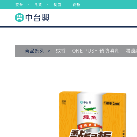
安全 ． 品質 ． 制度 ． 創新
商品系列 >
蚊香
ONE PUSH 預防噴劑
殺蟲