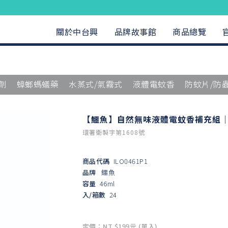
關於中台興
品牌故事館
商品總覽
劑
蟑螂螞蟻藥
水蒸式/氣霧式
液體電蚊香
防蚊片/防
【鱷魚】自然無味液體電蚊香補充組｜
環署衛製字第1608號
商品代碼
ILO0461P1
品牌
鱷魚
容量
46ml
入/箱數
24
定價：NT $199元 (單入)