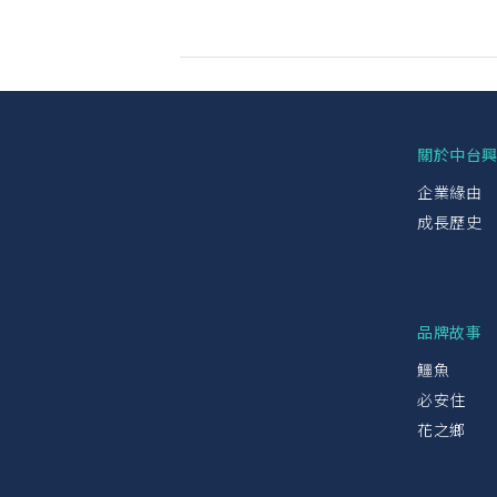
關於中台
企業緣由
成長歷史
品牌故事
鱷魚
必安住
花之鄉