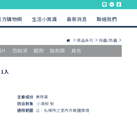
官方購物網
生活小常識
最新消息
聯絡我們
商品系列
除蟲/防蟲
蟲片
防蚊液
餌劑
黏劑類
其他
1入
主要成份
美特寧
防治對象
小黑蚊
蚊
適用範圍
公、私場所之室內外周圍環境