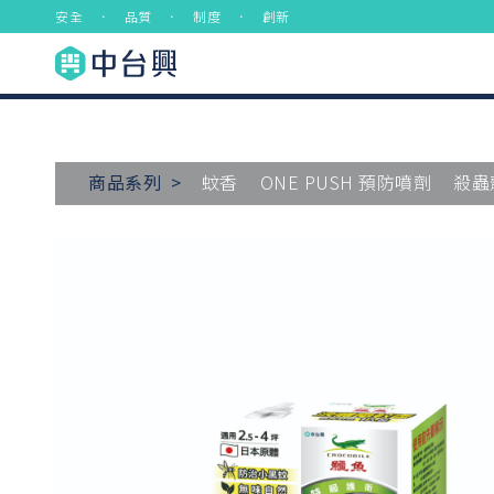
安全 ． 品質 ． 制度 ． 創新
商品系列 >
蚊香
ONE PUSH 預防噴劑
殺蟲