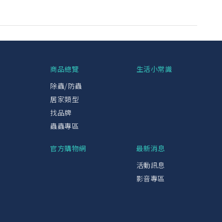
興
商品總覽
生活小常識
除蟲/防蟲
居家類型
找品牌
蟲蟲專區
官方購物網
最新消息
活動訊息
影音專區