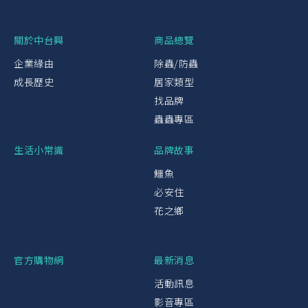
關於中台興
商品總覽
企業緣由
除蟲/防蟲
成長歷史
居家類型
找品牌
蟲蟲專區
生活小常識
品牌故事
鱷魚
必安住
花之鄉
官方購物網
最新消息
活動訊息
影音專區