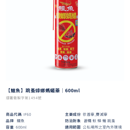
【鱷魚】跳蚤蟑螂螞蟻藥｜600ml
環署衛製字第1494號
商品代碼
IF60
主要成份
依普寧,賽滅寧
品牌
鱷魚
防治對象
蒼蠅
蚊
蟑
蟻
跳蚤
容量
600ml
適用範圍
公私場所之室內外環境