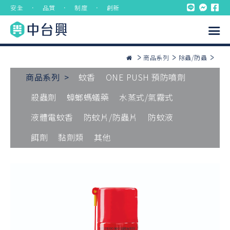
安全 ． 品質 ． 制度 ． 創新
商品系列
除蟲/防蟲
商品系列 >
蚊香
ONE PUSH 預防噴劑
殺蟲劑
蟑螂螞蟻藥
水蒸式/氣霧式
液體電蚊香
防蚊片/防蟲片
防蚊液
餌劑
黏劑類
其他