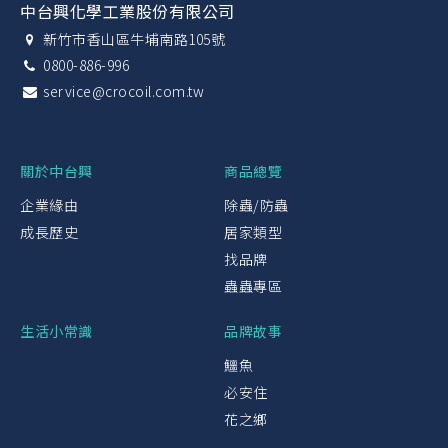
中台興化學工業股份有限公司
新竹市香山區牛埔南路105號
0800-886-996
service@crocoil.com.tw
關於中台興
商品總覽
企業緣由
除蟲/防蟲
成長歷史
居家類型
找品牌
蟲蟲專區
生活小常識
品牌故事
鱷魚
必安住
花之鄉