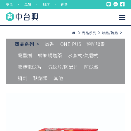
安全 ． 品質 ． 制度 ． 創新
商品系列
除蟲/防蟲
商品系列 >
蚊香
ONE PUSH 預防噴劑
殺蟲劑
蟑螂螞蟻藥
水蒸式/氣霧式
液體電蚊香
防蚊片/防蟲片
防蚊液
餌劑
黏劑類
其他