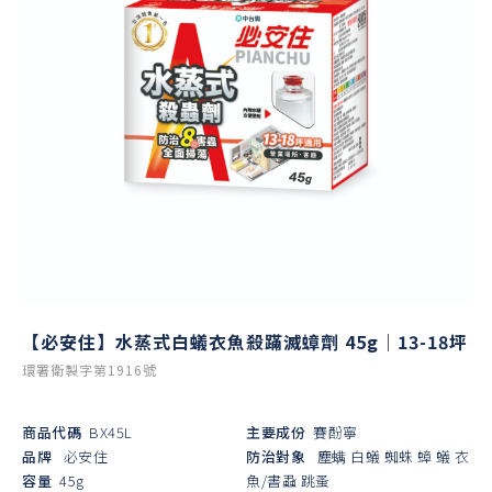
【必安住】水蒸式白蟻衣魚殺蹣滅蟑劑 45g｜13-18坪
環署衛製字第1916號
商品代碼
BX45L
主要成份
賽酚寧
品牌
必安住
防治對象
塵螨
白蟻
蜘蛛
蟑
蟻
衣
容量
45g
魚/書蝨
跳蚤