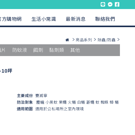
官方購物網
生活小常識
最新消息
聯絡我們
商品系列
除蟲/防蟲
蟲片
防蚊液
餌劑
黏劑類
其他
10坪
主要成份
賽滅寧
防治對象
塵螨
小黑蚊
果蠅
火蟻
白蟻
蒼蠅
蚊
蜘蛛
蟑
蟻
適用範圍
適用於公私場所之室內環境