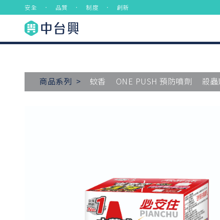
安全 ． 品質 ． 制度 ． 創新
商品系列 >
蚊香
ONE PUSH 預防噴劑
殺蟲