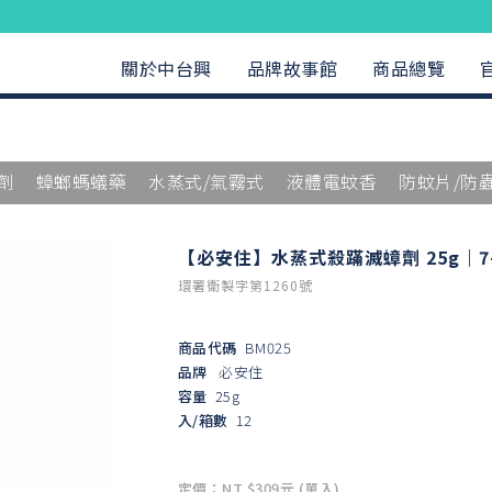
關於中台興
品牌故事館
商品總覽
劑
蟑螂螞蟻藥
水蒸式/氣霧式
液體電蚊香
防蚊片/防
【必安住】水蒸式殺蹣滅蟑劑 25g｜7-
環署衛製字第1260號
商品代碼
BM025
品牌
必安住
容量
25g
入/箱數
12
定價：NT $309元 (單入)