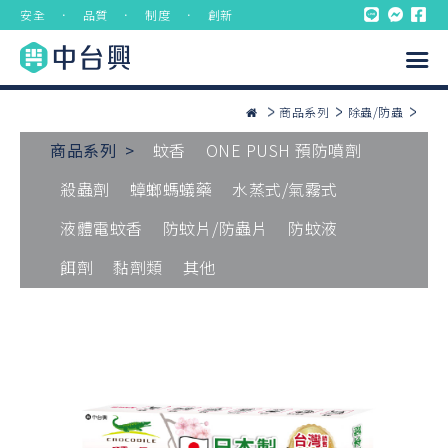
安全 ． 品質 ． 制度 ． 創新
商品系列
除蟲/防蟲
商品系列 >
蚊香
ONE PUSH 預防噴劑
殺蟲劑
蟑螂螞蟻藥
水蒸式/氣霧式
液體電蚊香
防蚊片/防蟲片
防蚊液
餌劑
黏劑類
其他