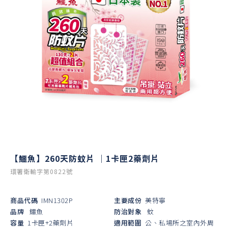
【鱷魚】260天防蚊片 ｜1卡匣2藥劑片
環署衛輸字第0822號
商品代碼
IMN1302P
主要成份
美特寧
品牌
鱷魚
防治對象
蚊
容量
1卡匣+2藥劑片
適用範圍
公、私場所之室內外周