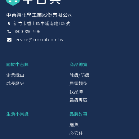
中台興化學工業股份有限公司
新竹市香山區牛埔南路105號
0800-886-996
service@crocoil.com.tw
關於中台興
商品總覽
企業緣由
除蟲/防蟲
成長歷史
居家類型
找品牌
蟲蟲專區
生活小常識
品牌故事
鱷魚
必安住