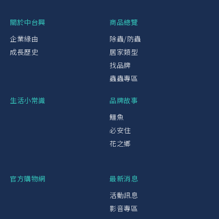
關於中台興
商品總覽
企業緣由
除蟲/防蟲
成長歷史
居家類型
找品牌
蟲蟲專區
生活小常識
品牌故事
鱷魚
必安住
花之鄉
官方購物網
最新消息
活動訊息
影音專區