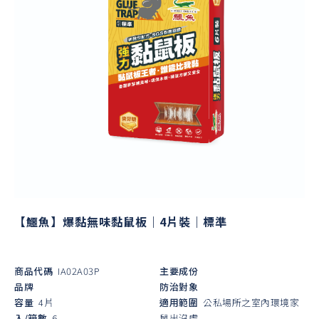
【鱷魚】爆黏無味黏鼠板｜4片裝｜標準
商品代碼
IA02A03P
主要成份
品牌
防治對象
容量
4片
適用範圍
公私場所之室內環境家
入/箱數
6
鼠出沒處