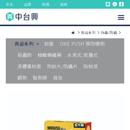
安全 ． 品質 ． 制度 ． 創新
商品系列
除蟲/防蟲
商品系列 >
蚊香
ONE PUSH 預防噴劑
殺蟲劑
蟑螂螞蟻藥
水蒸式/氣霧式
液體電蚊香
防蚊片/防蟲片
防蚊液
餌劑
黏劑類
其他