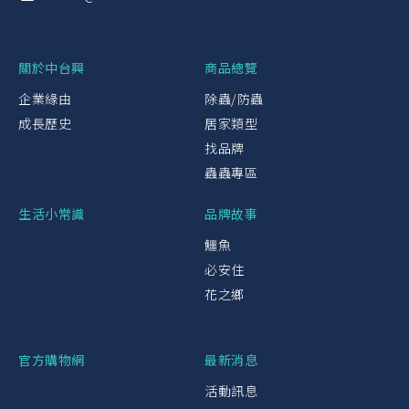
關於中台興
商品總覽
企業緣由
除蟲/防蟲
成長歷史
居家類型
找品牌
蟲蟲專區
生活小常識
品牌故事
鱷魚
必安住
花之鄉
官方購物網
最新消息
活動訊息