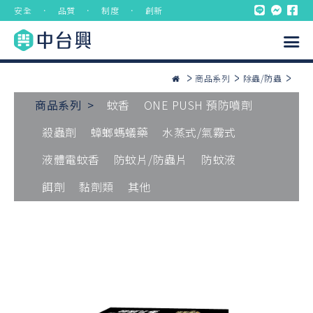
安全 ． 品質 ． 制度 ． 創新
商品系列
除蟲/防蟲
商品系列 >
蚊香
ONE PUSH 預防噴劑
殺蟲劑
蟑螂螞蟻藥
水蒸式/氣霧式
液體電蚊香
防蚊片/防蟲片
防蚊液
餌劑
黏劑類
其他