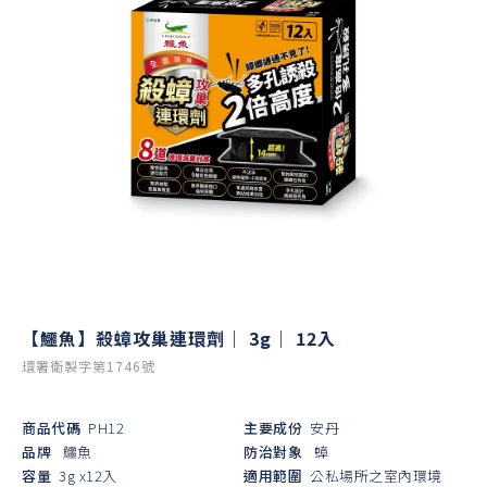
【鱷魚】殺蟑攻巢連環劑｜ 3g｜ 12入
環署衛製字第1746號
商品代碼
PH12
主要成份
安丹
品牌
鱷魚
防治對象
蟑
容量
3g x12入
適用範圍
公私場所之室內環境