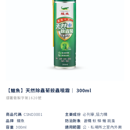
【鱷魚】天然除蟲菊殺蟲噴霧｜ 300ml
環署衛製字第1620號
商品代碼
CSND3001
主要成份
必列寧,協力精
品牌
鱷魚
防治對象
蒼蠅
蚊
蟑
蟻
跳蚤
容量
300ml
適用範圍
公、私場所之室內外周