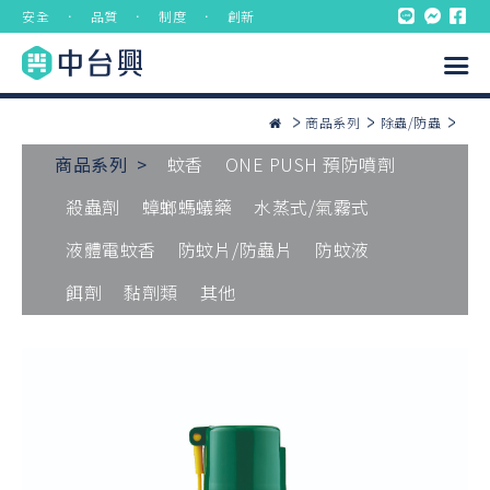
安全 ． 品質 ． 制度 ． 創新
商品系列
除蟲/防蟲
商品系列 >
蚊香
ONE PUSH 預防噴劑
殺蟲劑
蟑螂螞蟻藥
水蒸式/氣霧式
液體電蚊香
防蚊片/防蟲片
防蚊液
餌劑
黏劑類
其他