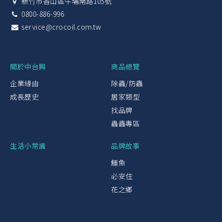
新竹市香山區牛埔南路105號
0800-886-996
service@crocoil.com.tw
關於中台興
商品總覽
企業緣由
除蟲/防蟲
成長歷史
居家類型
找品牌
蟲蟲專區
生活小常識
品牌故事
鱷魚
必安住
花之鄉