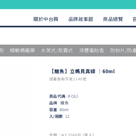
關於中台興
品牌故事館
商品總覽
劑
蟑螂螞蟻藥
水蒸式/氣霧式
液體電蚊香
防蚊片/防
【鱷魚】立螞見真蟑 ｜60ml
環署衛製字第2348號
商品代碼
IFC62
品牌
鱷魚
容量
60ml
入/箱數
12
定價：NT $369元 (單入)