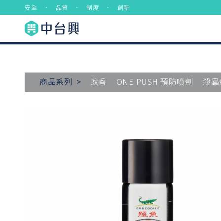
安全 ． 品質 ． 制度 ． 創新
商品系列 >
蚊香
ONE PUSH 預防噴劑
殺蟲