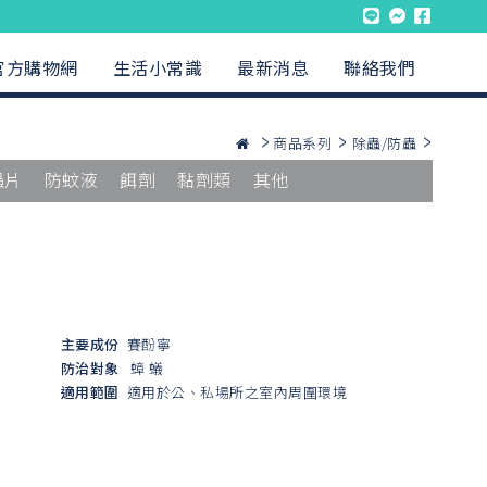
官方購物網
生活小常識
最新消息
聯絡我們
商品系列
除蟲/防蟲
蟲片
防蚊液
餌劑
黏劑類
其他
主要成份
賽酚寧
防治對象
蟑
蟻
適用範圍
適用於公、私場所之室內周圍環境