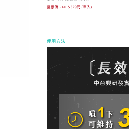
優惠價：NT $329元 (單入)
使用方法