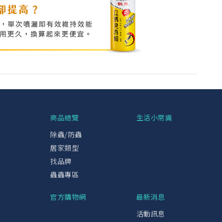
興
商品總覽
生活小常識
除蟲/防蟲
居家類型
找品牌
蟲蟲專區
官方購物網
最新消息
活動訊息