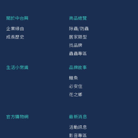
關於中台興
商品總覽
企業緣由
除蟲/防蟲
成長歷史
居家類型
找品牌
蟲蟲專區
生活小常識
品牌故事
鱷魚
必安住
花之鄉
官方購物網
最新消息
活動訊息
影音專區