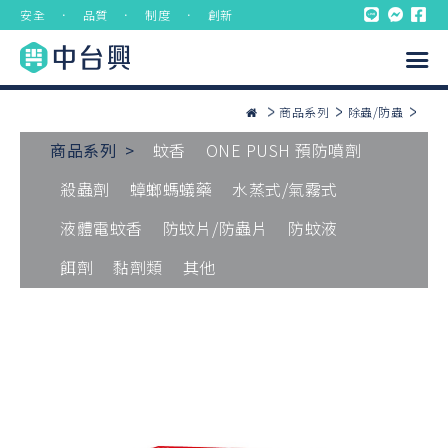
安全 ． 品質 ． 制度 ． 創新
商品系列
除蟲/防蟲
商品系列 >
蚊香
ONE PUSH 預防噴劑
殺蟲劑
蟑螂螞蟻藥
水蒸式/氣霧式
液體電蚊香
防蚊片/防蟲片
防蚊液
餌劑
黏劑類
其他