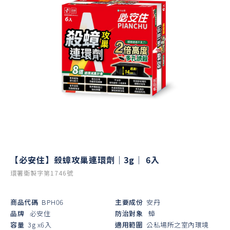
【必安住】殺蟑攻巢連環劑｜3g｜ 6入
環署衛製字第1746號
商品代碼
BPH06
主要成份
安丹
品牌
必安住
防治對象
蟑
容量
3g x6入
適用範圍
公私場所之室內環境