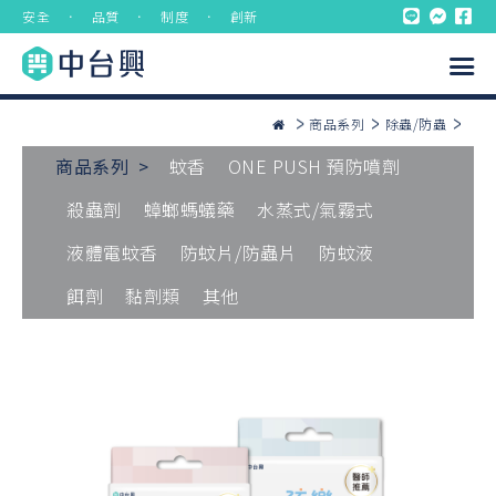
安全 ． 品質 ． 制度 ． 創新
商品系列
除蟲/防蟲
商品系列 >
蚊香
ONE PUSH 預防噴劑
殺蟲劑
蟑螂螞蟻藥
水蒸式/氣霧式
液體電蚊香
防蚊片/防蟲片
防蚊液
餌劑
黏劑類
其他