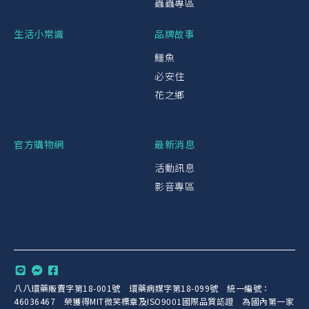
蟲蟲專區
生活小常識
品牌故事
鱷魚
必安住
花之鄉
官方購物網
最新消息
活動訊息
影音專區
八八環藥販賣字第18-001號 環藥病媒字第18-099號 統一編號：
46036467 榮獲得MIT微笑標章及ISO9001國際品質認證 為國內第一家