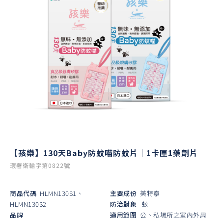
【孩樂】130天Baby防蚊喵防蚊片｜1卡匣1藥劑片
環署衛輸字第0822號
商品代碼
HLMN130S1、
主要成份
美特寧
HLMN130S2
防治對象
蚊
品牌
適用範圍
公、私場所之室內外周