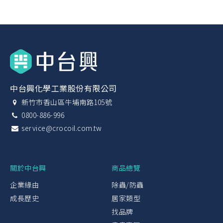
中台興化學工業股份有限公司
新竹市香山區牛埔南路105號
0800-886-996
service@crocoil.com.tw
關於中台興
商品總覽
企業緣由
除蟲/防蟲
成長歷史
居家類型
找品牌