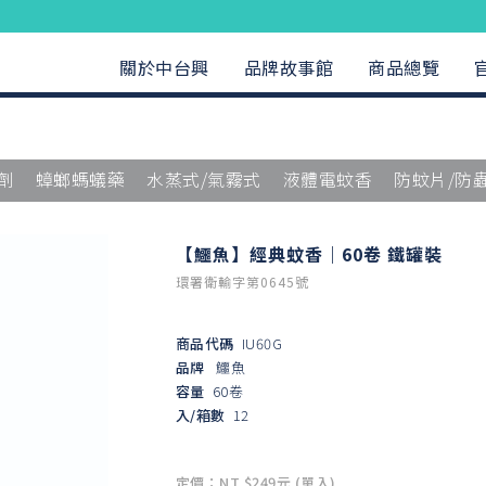
關於中台興
品牌故事館
商品總覽
劑
蟑螂螞蟻藥
水蒸式/氣霧式
液體電蚊香
防蚊片/防
【鱷魚】經典蚊香｜60卷 鐵罐裝
環署衛輸字第0645號
商品代碼
IU60G
品牌
鱷魚
容量
60卷
入/箱數
12
定價：NT $249元 (單入)