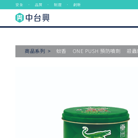
安全 ． 品質 ． 制度 ． 創新
商品系列 >
蚊香
ONE PUSH 預防噴劑
殺蟲