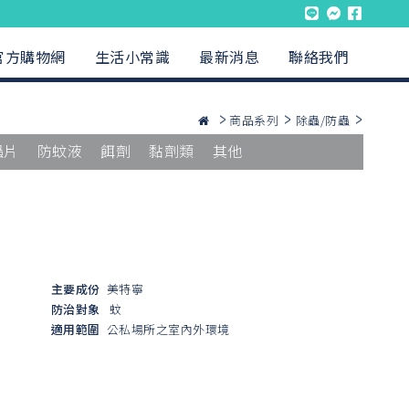
官方購物網
生活小常識
最新消息
聯絡我們
商品系列
除蟲/防蟲
蟲片
防蚊液
餌劑
黏劑類
其他
主要成份
美特寧
防治對象
蚊
適用範圍
公私場所之室內外環境