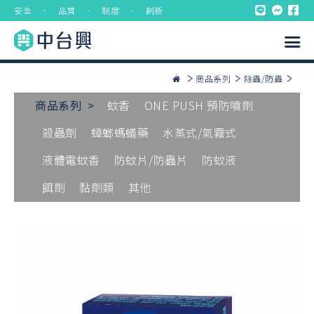
安全 ． 品質 ． 制度 ． 創新
商品系列
除蟲/防蟲
商品系列 >
蚊香
ONE PUSH 預防噴劑
殺蟲劑
蟑螂螞蟻藥
水蒸式/氣霧式
液體電蚊香
防蚊片/防蟲片
防蚊液
餌劑
黏劑類
其他