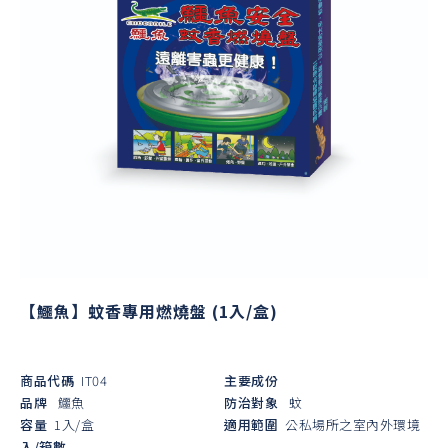
【鱷魚】蚊香專用燃燒盤 (1入/盒)
商品代碼
IT04
主要成份
品牌
鱷魚
防治對象
蚊
容量
1入/盒
適用範圍
公私場所之室內外環境
入/箱數