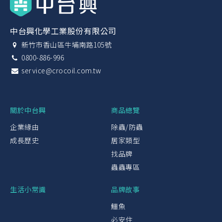
中台興化學工業股份有限公司
新竹市香山區牛埔南路105號
0800-886-996
service@crocoil.com.tw
關於中台興
商品總覽
企業緣由
除蟲/防蟲
成長歷史
居家類型
找品牌
蟲蟲專區
生活小常識
品牌故事
鱷魚
必安住