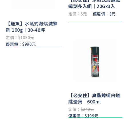
蟑劑多入組｜20Gx3入
定價：
$元
優惠價：$元
【鱷魚】水蒸式殺螨滅蟑
劑 100g｜30-40坪
定價：
$1030元
優惠價：$990元
【必安住】臭蟲蟑螂白蟻
跳蚤藥｜600ml
定價：
$249元
優惠價：$199元