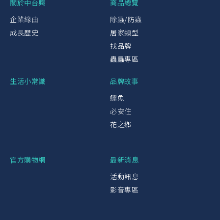
關於中台興
商品總覽
企業緣由
除蟲/防蟲
成長歷史
居家類型
找品牌
蟲蟲專區
生活小常識
品牌故事
鱷魚
必安住
花之鄉
官方購物網
最新消息
活動訊息
影音專區