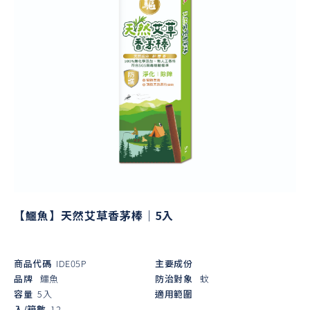
【鱷魚】天然艾草香茅棒｜5入
商品代碼
IDE05P
主要成份
品牌
鱷魚
防治對象
蚊
容量
5入
適用範圍
入/箱數
12