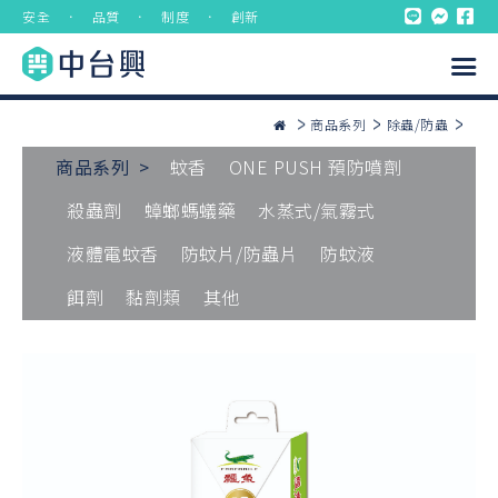
安全 ． 品質 ． 制度 ． 創新
商品系列
除蟲/防蟲
商品系列 >
蚊香
ONE PUSH 預防噴劑
殺蟲劑
蟑螂螞蟻藥
水蒸式/氣霧式
液體電蚊香
防蚊片/防蟲片
防蚊液
餌劑
黏劑類
其他