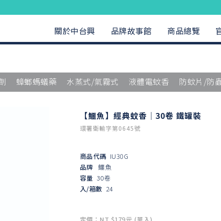
關於中台興
品牌故事館
商品總覽
劑
蟑螂螞蟻藥
水蒸式/氣霧式
液體電蚊香
防蚊片/防
【鱷魚】經典蚊香｜30卷 鐵罐裝
環署衛輸字第0645號
商品代碼
IU30G
品牌
鱷魚
容量
30卷
入/箱數
24
定價：NT $179元 (單入)