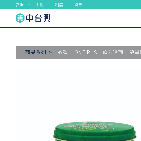
安全 ． 品質 ． 制度 ． 創新
商品系列 >
蚊香
ONE PUSH 預防噴劑
殺蟲