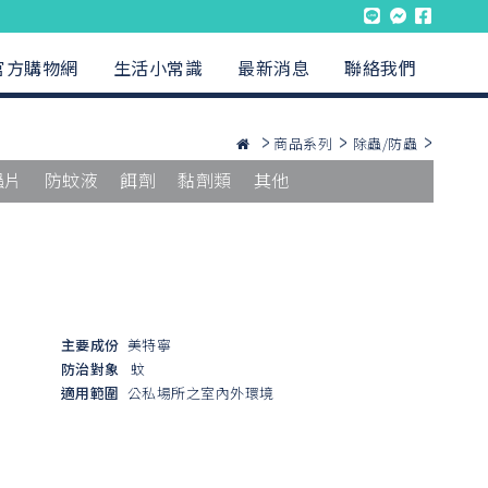
官方購物網
生活小常識
最新消息
聯絡我們
商品系列
除蟲/防蟲
蟲片
防蚊液
餌劑
黏劑類
其他
主要成份
美特寧
防治對象
蚊
適用範圍
公私場所之室內外環境