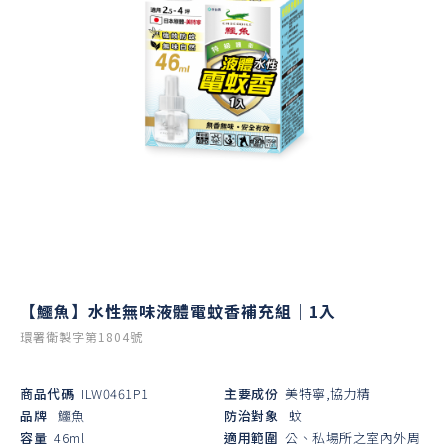
【鱷魚】水性無味液體電蚊香補充組｜1入
環署衛製字第1804號
商品代碼
ILW0461P1
主要成份
美特寧,協力精
品牌
鱷魚
防治對象
蚊
容量
46ml
適用範圍
公、私場所之室內外周