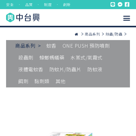
安全 ． 品質 ． 制度 ． 創新
商品系列
除蟲/防蟲
商品系列 >
蚊香
ONE PUSH 預防噴劑
殺蟲劑
蟑螂螞蟻藥
水蒸式/氣霧式
液體電蚊香
防蚊片/防蟲片
防蚊液
餌劑
黏劑類
其他