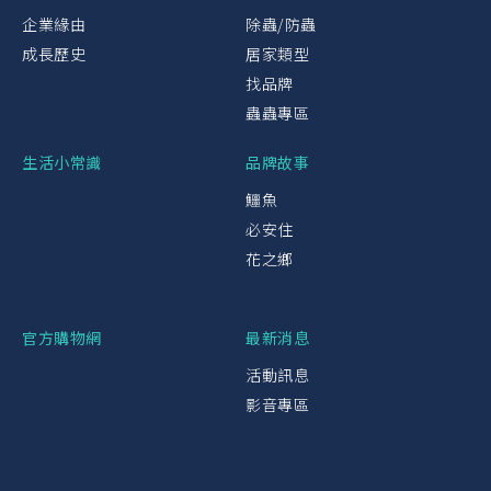
企業緣由
除蟲/防蟲
成長歷史
居家類型
找品牌
蟲蟲專區
生活小常識
品牌故事
鱷魚
必安住
花之鄉
官方購物網
最新消息
活動訊息
影音專區