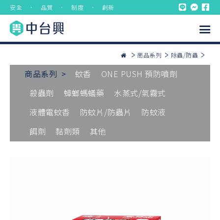
安全 ． 品質 ． 制度 ． 創新
商品系列
除蟲/防蟲
商品系列 >
蚊香
ONE PUSH 預防噴劑
殺蟲劑
蟑螂螞蟻藥
水蒸式/氣霧式
液體電蚊香
防蚊片/防蟲片
防蚊液
餌劑
黏劑類
其他