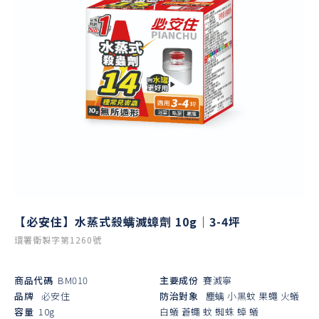
【必安住】水蒸式殺螨滅蟑劑 10g｜3-4坪
環署衛製字第1260號
商品代碼
BM010
主要成份
賽滅寧
品牌
必安住
防治對象
塵螨
小黑蚊
果蠅
火蟻
容量
10g
白蟻
蒼蠅
蚊
蜘蛛
蟑
蟻