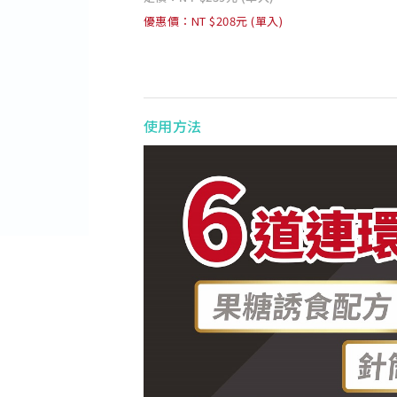
優惠價：NT $208元 (單入)
使用方法