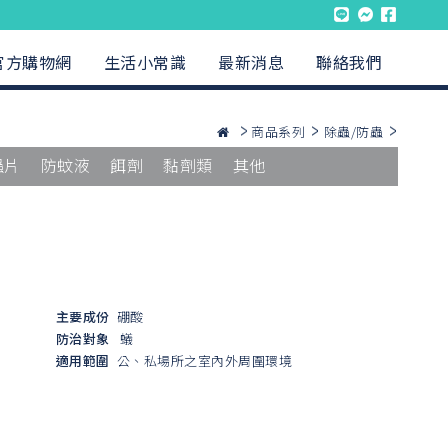
官方購物網
生活小常識
最新消息
聯絡我們
商品系列
除蟲/防蟲
蟲片
防蚊液
餌劑
黏劑類
其他
主要成份
硼酸
防治對象
蟻
適用範圍
公、私場所之室內外周圍環境