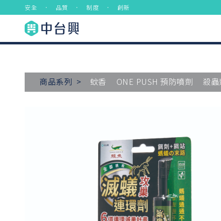
安全 ． 品質 ． 制度 ． 創新
商品系列 >
蚊香
ONE PUSH 預防噴劑
殺蟲