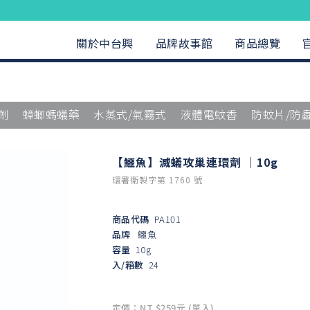
關於中台興
品牌故事館
商品總覽
劑
蟑螂螞蟻藥
水蒸式/氣霧式
液體電蚊香
防蚊片/防
【鱷魚】滅蟻攻巢連環劑 ｜10g
環署衛製字第 1760 號
商品代碼
PA101
品牌
鱷魚
容量
10g
入/箱數
24
定價：NT $259元 (單入)