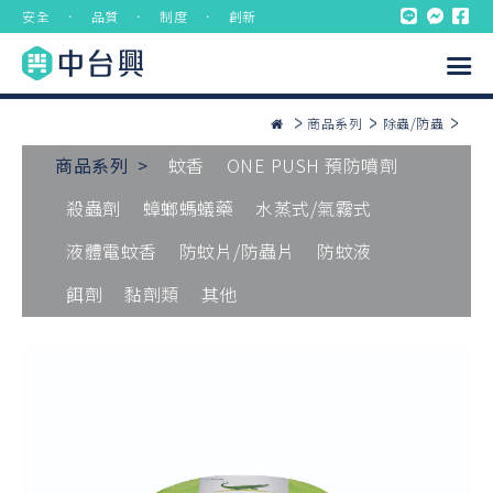
安全 ． 品質 ． 制度 ． 創新
商品系列
除蟲/防蟲
商品系列 >
蚊香
ONE PUSH 預防噴劑
殺蟲劑
蟑螂螞蟻藥
水蒸式/氣霧式
液體電蚊香
防蚊片/防蟲片
防蚊液
餌劑
黏劑類
其他