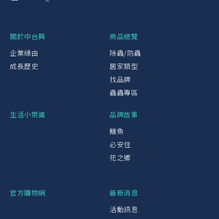
關於中台興
商品總覽
企業緣由
除蟲/防蟲
成長歷史
居家類型
找品牌
蟲蟲專區
生活小常識
品牌故事
鱷魚
必安住
花之鄉
官方購物網
最新消息
活動訊息