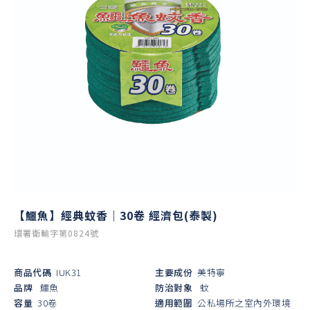
【鱷魚】經典蚊香｜30卷 經濟包(泰製)
環署衛輸字第0824號
商品代碼
IUK31
主要成份
美特寧
品牌
鱷魚
防治對象
蚊
容量
30卷
適用範圍
公私場所之室內外環境