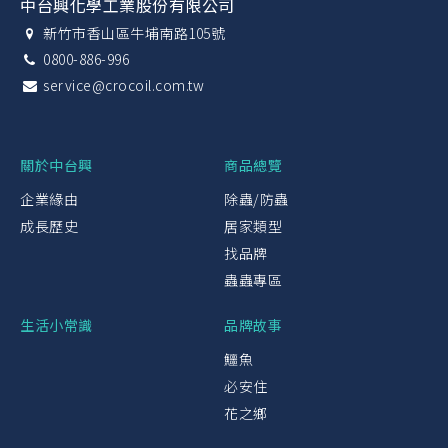
中台興化學工業股份有限公司
新竹市香山區牛埔南路105號
0800-886-996
service@crocoil.com.tw
關於中台興
商品總覽
企業緣由
除蟲/防蟲
成長歷史
居家類型
找品牌
蟲蟲專區
生活小常識
品牌故事
鱷魚
必安住
花之鄉