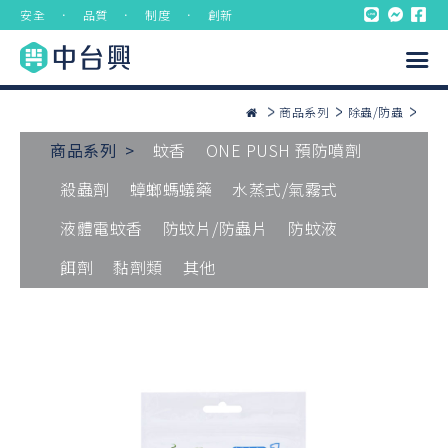
安全 ． 品質 ． 制度 ． 創新
商品系列
除蟲/防蟲
商品系列 >
蚊香
ONE PUSH 預防噴劑
殺蟲劑
蟑螂螞蟻藥
水蒸式/氣霧式
液體電蚊香
防蚊片/防蟲片
防蚊液
餌劑
黏劑類
其他