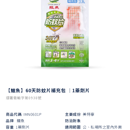
【鱷魚】60天防蚊片補充包 ｜1藥劑片
環署衛輸字第0938號
商品代碼
IMN0601P
主要成份
美特寧
品牌
鱷魚
防治對象
容量
1藥劑片
適用範圍
公、私場所之室內外周