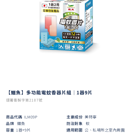
【鱷魚】多功能電蚊香器片組｜1器9片
環署衛製字第2187號
商品代碼
ILM09P
主要成份
美特寧
品牌
鱷魚
防治對象
蚊
容量
1器+9片
適用範圍
公、私場所之室內周圍