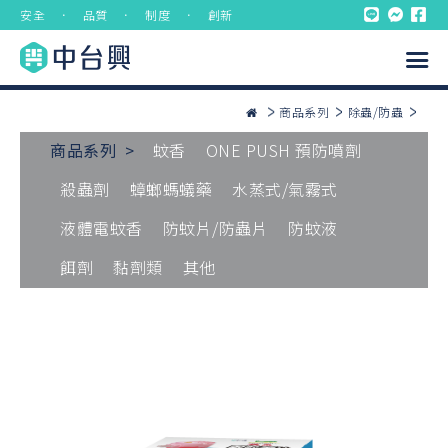
安全 ． 品質 ． 制度 ． 創新
商品系列
除蟲/防蟲
商品系列 >
蚊香
ONE PUSH 預防噴劑
殺蟲劑
蟑螂螞蟻藥
水蒸式/氣霧式
液體電蚊香
防蚊片/防蟲片
防蚊液
餌劑
黏劑類
其他