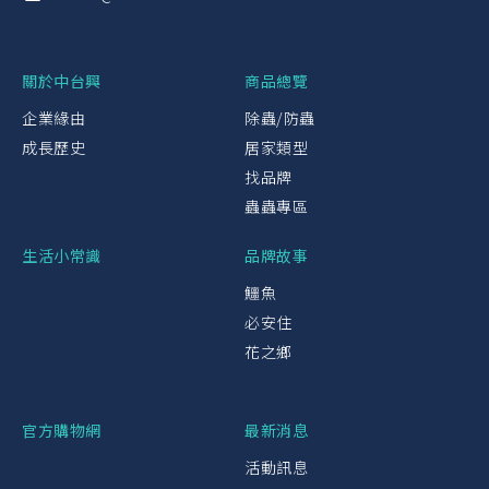
關於中台興
商品總覽
企業緣由
除蟲/防蟲
成長歷史
居家類型
找品牌
蟲蟲專區
生活小常識
品牌故事
鱷魚
必安住
花之鄉
官方購物網
最新消息
活動訊息