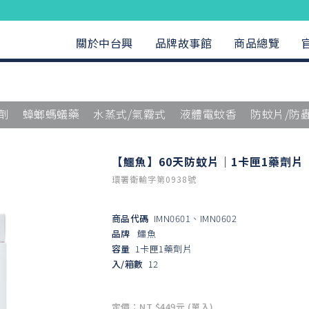
關於中台興
品牌故事館
商品總覽
劑
蟑螂螞蟻藥
水蒸式/氣霧式
液體電蚊香
防蚊片/防
【鱷魚】60天防蚊片｜1卡匣1藥劑片
環署衛輸字第0938號
商品代碼
IMN0601、IMN0602
品牌
鱷魚
容量
1卡匣1藥劑片
入/箱數
12
定價：NT $449元 (單入)