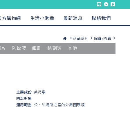
官方購物網
生活小常識
最新消息
聯絡我們
商品系列
除蟲/防蟲
蟲片
防蚊液
餌劑
黏劑類
其他
主要成份
美特寧
防治對象
適用範圍
公、私場所之室內外周圍環境