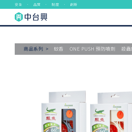
安全 ． 品質 ． 制度 ． 創新
商品系列 >
蚊香
ONE PUSH 預防噴劑
殺蟲