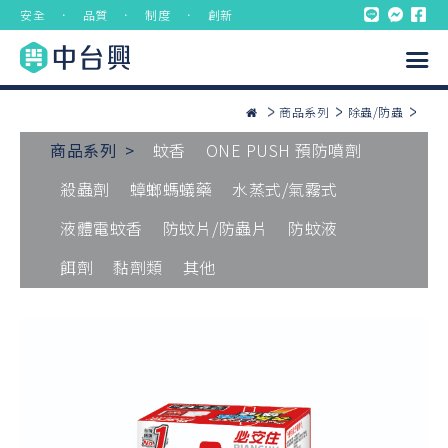
安全 ． 品質 ． 制度 ． 創新
商品系列
除蟲/防蟲
商品系列 >
蚊香
ONE PUSH 預防噴劑
殺蟲劑
蟑螂螞蟻藥
水蒸式/氣霧式
液體電蚊香
防蚊片/防蟲片
防蚊液
餌劑
黏劑類
其他