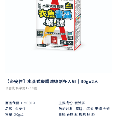
【必安住】水蒸式殺蹣滅蟑劑多入組｜30gx2入
環署衛製字第1260號
商品代碼
BM0302P
主要成份
賽滅寧
品牌
必安住
防治對象
塵螨
小黑蚊
果蠅
火蟻
容量
30gx2
白蟻
蒼蠅
蚊
蜘蛛
蟑
蟻