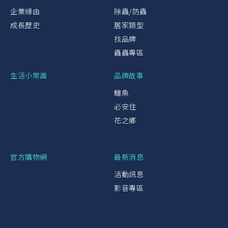
企業緣由
除蟲/防蟲
成長歷史
居家類型
找品牌
蟲蟲專區
生活小常識
品牌故事
鱷魚
必安住
花之鄉
官方購物網
最新消息
活動訊息
影音專區