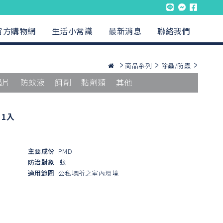
官方購物網
生活小常識
最新消息
聯絡我們
商品系列
除蟲/防蟲
蟲片
防蚊液
餌劑
黏劑類
其他
1入
主要成份
PMD
防治對象
蚊
適用範圍
公私場所之室內環境