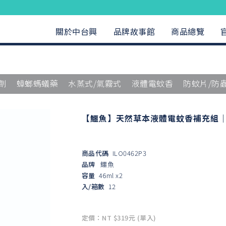
關於中台興
品牌故事館
商品總覽
劑
蟑螂螞蟻藥
水蒸式/氣霧式
液體電蚊香
防蚊片/防
【鱷魚】天然草本液體電蚊香補充組｜
商品代碼
ILO0462P3
品牌
鱷魚
容量
46ml x2
入/箱數
12
定價：NT $319元 (單入)