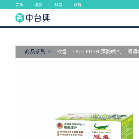
安全 ． 品質 ． 制度 ． 創新
商品系列 >
蚊香
ONE PUSH 預防噴劑
殺蟲