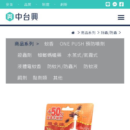
安全 ． 品質 ． 制度 ． 創新
商品系列
除蟲/防蟲
商品系列 >
蚊香
ONE PUSH 預防噴劑
殺蟲劑
蟑螂螞蟻藥
水蒸式/氣霧式
液體電蚊香
防蚊片/防蟲片
防蚊液
餌劑
黏劑類
其他