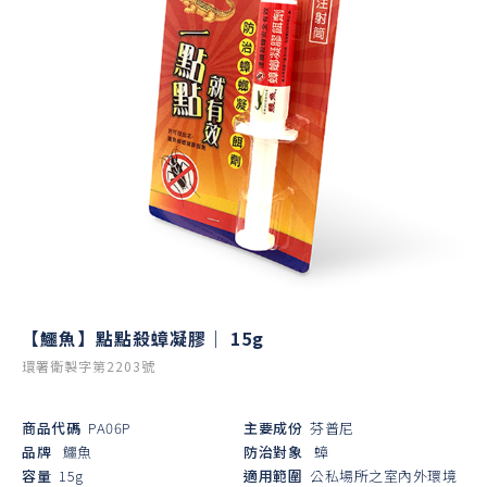
【鱷魚】點點殺蟑凝膠｜ 15g
環署衛製字第2203號
商品代碼
PA06P
主要成份
芬普尼
品牌
鱷魚
防治對象
蟑
容量
15g
適用範圍
公私場所之室內外環境