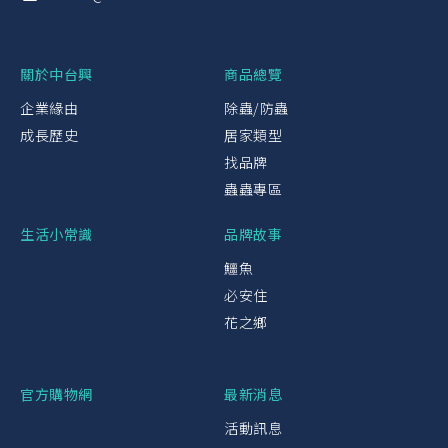
關於中台興
商品總覽
企業緣由
除蟲/防蟲
成長歷史
居家類型
找品牌
蟲蟲專區
生活小常識
品牌故事
鱷魚
必安住
花之鄉
官方購物網
最新消息
活動訊息