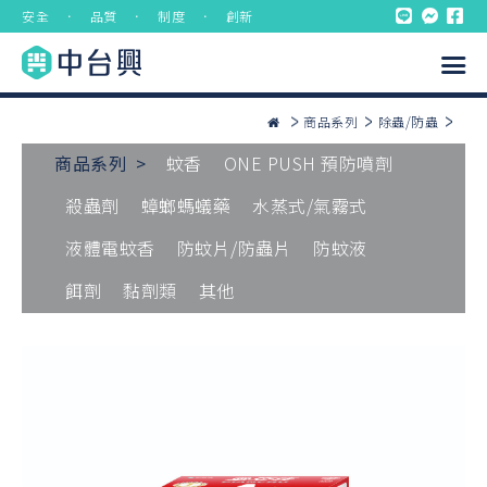
安全 ． 品質 ． 制度 ． 創新
商品系列
除蟲/防蟲
商品系列 >
蚊香
ONE PUSH 預防噴劑
殺蟲劑
蟑螂螞蟻藥
水蒸式/氣霧式
液體電蚊香
防蚊片/防蟲片
防蚊液
餌劑
黏劑類
其他