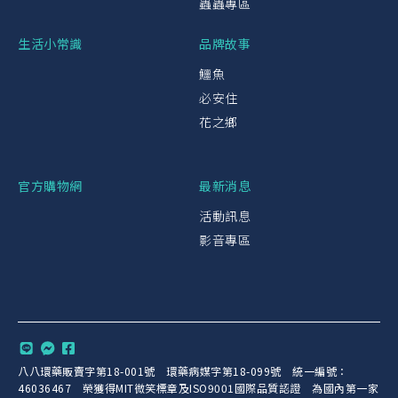
蟲蟲專區
生活小常識
品牌故事
鱷魚
必安住
花之鄉
官方購物網
最新消息
活動訊息
影音專區
八八環藥販賣字第18-001號 環藥病媒字第18-099號 統一編號：
46036467 榮獲得MIT微笑標章及ISO9001國際品質認證 為國內第一家