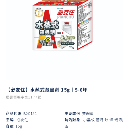
【必安住】水蒸式殺蟲劑 15g｜5-6坪
環署衛製字第1177號
商品代碼
BX0151
主要成份
賽酚寧
品牌
必安住
防治對象
小黑蚊
蒼蠅
蚊
蟑
蟻
跳
容量
15g
蚤