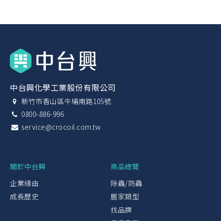
中台興化學工業股份有限公司
新竹市香山區牛埔南路105號
0800-886-996
service@crocoil.com.tw
關於中台興
商品總覽
企業緣由
除蟲/防蟲
成長歷史
居家類型
找品牌