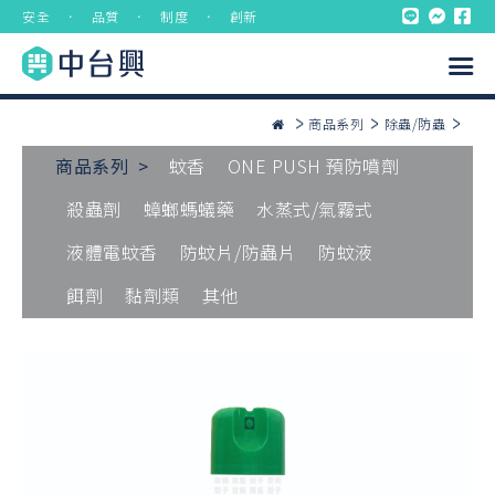
安全 ． 品質 ． 制度 ． 創新
商品系列
除蟲/防蟲
商品系列 >
蚊香
ONE PUSH 預防噴劑
殺蟲劑
蟑螂螞蟻藥
水蒸式/氣霧式
液體電蚊香
防蚊片/防蟲片
防蚊液
餌劑
黏劑類
其他