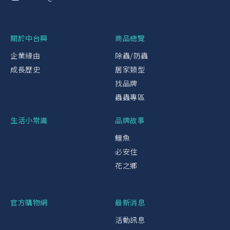
關於中台興
商品總覽
企業緣由
除蟲/防蟲
成長歷史
居家類型
找品牌
蟲蟲專區
生活小常識
品牌故事
鱷魚
必安住
花之鄉
官方購物網
最新消息
活動訊息