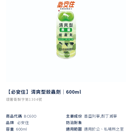
【必安住】清爽型殺蟲劑｜600ml
環署衛製字第1304號
商品代碼
BC60O
主要成份
普亞列寧,酚丁滅寧
品牌
必安住
防治對象
容量
600ml
適用範圍
適用於公、私場所之室