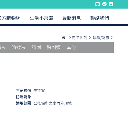
官方購物網
生活小常識
最新消息
聯絡我們
商品系列
除蟲/防蟲
蟲片
防蚊液
餌劑
黏劑類
其他
主要成份
美特寧
防治對象
適用範圍
公私場所之室內外環境