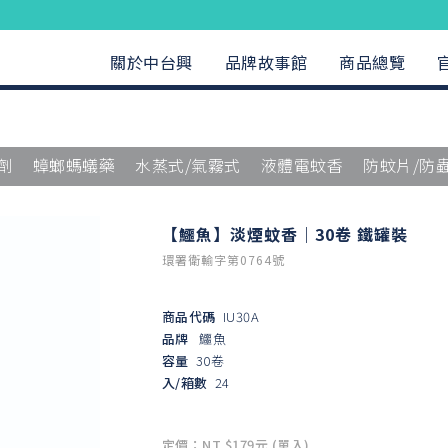
關於中台興
品牌故事館
商品總覽
劑
蟑螂螞蟻藥
水蒸式/氣霧式
液體電蚊香
防蚊片/防
【鱷魚】淡煙蚊香｜30卷 鐵罐裝
環署衛輸字第0764號
商品代碼
IU30A
品牌
鱷魚
容量
30卷
入/箱數
24
定價：NT $179元 (單入)