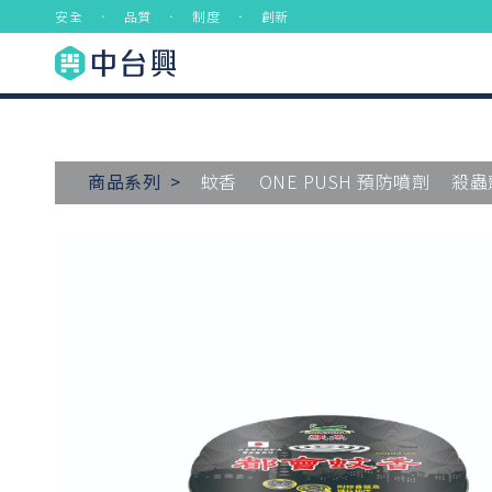
安全 ． 品質 ． 制度 ． 創新
商品系列 >
蚊香
ONE PUSH 預防噴劑
殺蟲