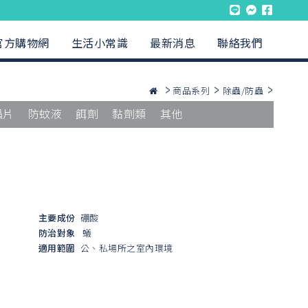
官方購物網
生活小常識
最新消息
聯絡我們
商品系列
除蟲/防蟲
蟲片
防蚊液
餌劑
黏劑類
其他
主要成份
硼酸
防治對象
蟻
適用範圍
公、私場所之室內環境