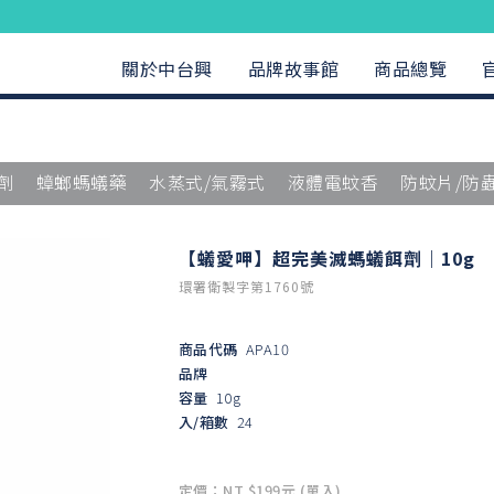
關於中台興
品牌故事館
商品總覽
劑
蟑螂螞蟻藥
水蒸式/氣霧式
液體電蚊香
防蚊片/防
【蟻愛呷】超完美滅螞蟻餌劑｜10g
環署衛製字第1760號
商品代碼
APA10
品牌
容量
10g
入/箱數
24
定價：NT $199元 (單入)