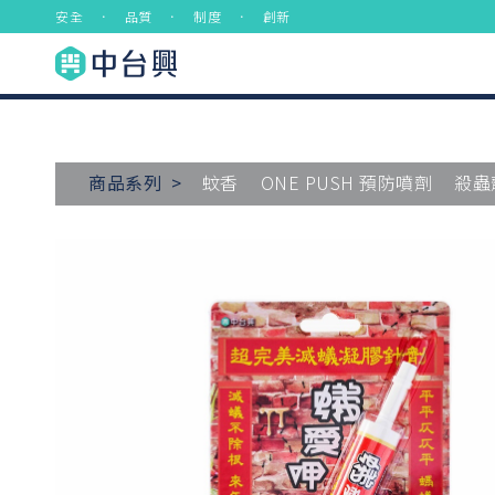
安全 ． 品質 ． 制度 ． 創新
商品系列 >
蚊香
ONE PUSH 預防噴劑
殺蟲