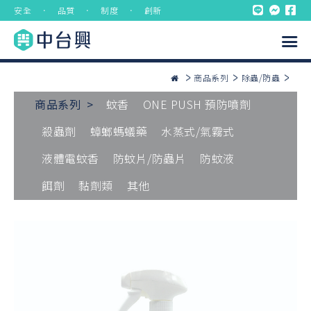
安全 ． 品質 ． 制度 ． 創新
商品系列
除蟲/防蟲
商品系列 >
蚊香
ONE PUSH 預防噴劑
殺蟲劑
蟑螂螞蟻藥
水蒸式/氣霧式
液體電蚊香
防蚊片/防蟲片
防蚊液
餌劑
黏劑類
其他