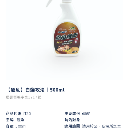
【鱷魚】白蟻攻法｜500ml
環署衛製字第1717號
商品代碼
IT50
主要成份
硼酸
品牌
鱷魚
防治對象
容量
500ml
適用範圍
適用於公、私場所之室