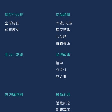
關於中台興
商品總覽
企業緣由
除蟲/防蟲
成長歷史
居家類型
找品牌
蟲蟲專區
生活小常識
品牌故事
鱷魚
必安住
花之鄉
官方購物網
最新消息
活動訊息
影音專區