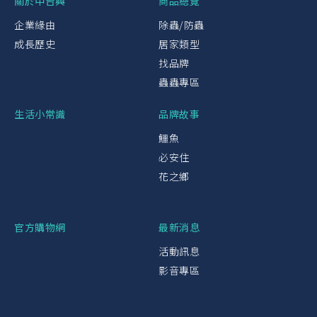
關於中台興
商品總覽
企業緣由
除蟲/防蟲
成長歷史
居家類型
找品牌
蟲蟲專區
生活小常識
品牌故事
鱷魚
必安住
花之鄉
官方購物網
最新消息
活動訊息
影音專區