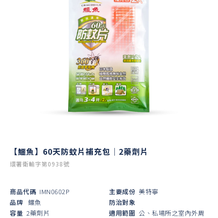
【鱷魚】60天防蚊片補充包｜2藥劑片
環署衛輸字第0938號
商品代碼
IMN0602P
主要成份
美特寧
品牌
鱷魚
防治對象
容量
2藥劑片
適用範圍
公、私場所之室內外周