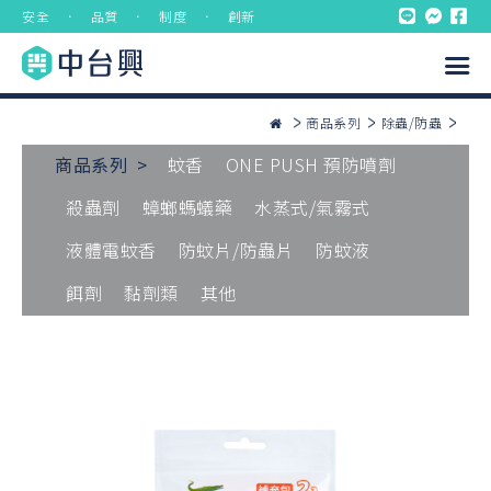
安全 ． 品質 ． 制度 ． 創新
商品系列
除蟲/防蟲
商品系列 >
蚊香
ONE PUSH 預防噴劑
殺蟲劑
蟑螂螞蟻藥
水蒸式/氣霧式
液體電蚊香
防蚊片/防蟲片
防蚊液
餌劑
黏劑類
其他