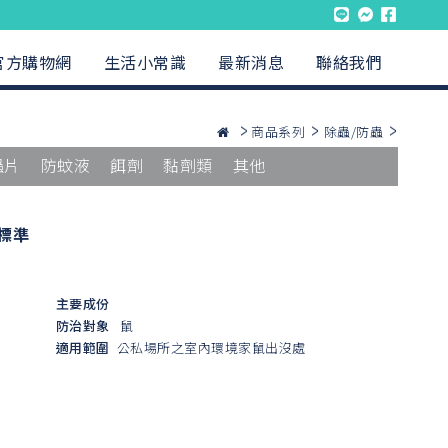
官方購物網
生活小常識
最新消息
聯絡我們
商品系列
除蟲/防蟲
蟲片
防蚊液
餌劑
黏劑類
其他
標準
主要成份
防治對象
鼠
適用範圍
公私場所之室內環境家鼠出沒處