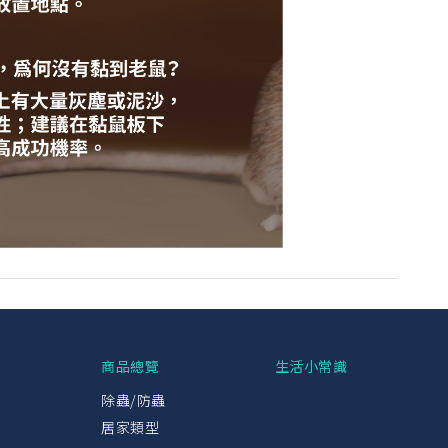
興
商品總覽
生活小常識
除蟲/防蟲
居家類型