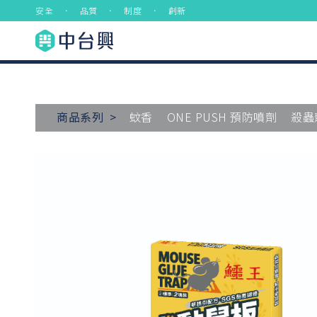
安全 ． 品質 ． 制度 ． 創新
商品系列 >
蚊香
ONE PUSH 預防噴劑
殺蟲