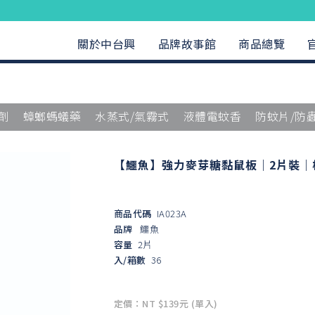
關於中台興
品牌故事館
商品總覽
劑
蟑螂螞蟻藥
水蒸式/氣霧式
液體電蚊香
防蚊片/防
【鱷魚】強力麥芽糖黏鼠板｜2片裝｜
商品代碼
IA023A
品牌
鱷魚
容量
2片
入/箱數
36
定價：NT $139元 (單入)