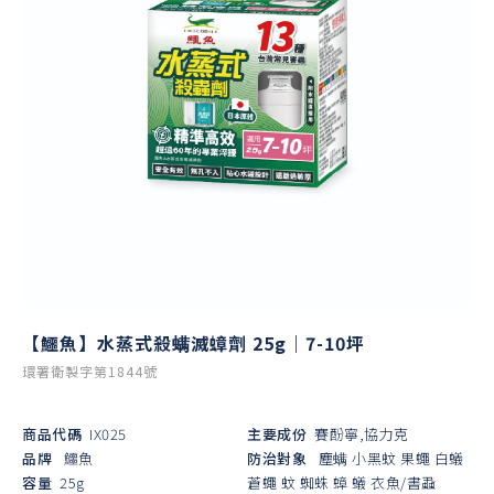
【鱷魚】水蒸式殺螨滅蟑劑 25g｜7-10坪
環署衛製字第1844號
商品代碼
IX025
主要成份
賽酚寧,協力克
品牌
鱷魚
防治對象
塵螨
小黑蚊
果蠅
白蟻
容量
25g
蒼蠅
蚊
蜘蛛
蟑
蟻
衣魚/書蝨