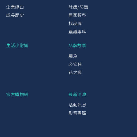
企業緣由
除蟲/防蟲
成長歷史
居家類型
找品牌
蟲蟲專區
生活小常識
品牌故事
鱷魚
必安住
花之鄉
官方購物網
最新消息
活動訊息
影音專區