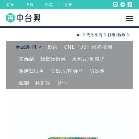
安全 ． 品質 ． 制度 ． 創新
商品系列
除蟲/防蟲
商品系列 >
蚊香
ONE PUSH 預防噴劑
殺蟲劑
蟑螂螞蟻藥
水蒸式/氣霧式
液體電蚊香
防蚊片/防蟲片
防蚊液
餌劑
黏劑類
其他