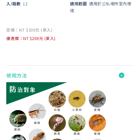
入/箱數
12
適用範圍
適用於公私場所室內環
境
定價：NT $309元 (單入)
優惠價：NT $269元 (單入)
使用方法