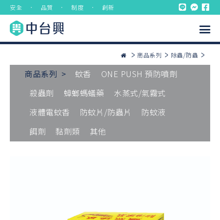
安全 ． 品質 ． 制度 ． 創新
商品系列
除蟲/防蟲
商品系列 >
蚊香
ONE PUSH 預防噴劑
殺蟲劑
蟑螂螞蟻藥
水蒸式/氣霧式
液體電蚊香
防蚊片/防蟲片
防蚊液
餌劑
黏劑類
其他