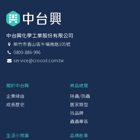
中台興化學工業股份有限公司
新竹市香山區牛埔南路105號
0800-886-996
service@crocoil.com.tw
關於中台興
商品總覽
企業緣由
除蟲/防蟲
成長歷史
居家類型
找品牌
蟲蟲專區
生活小常識
品牌故事