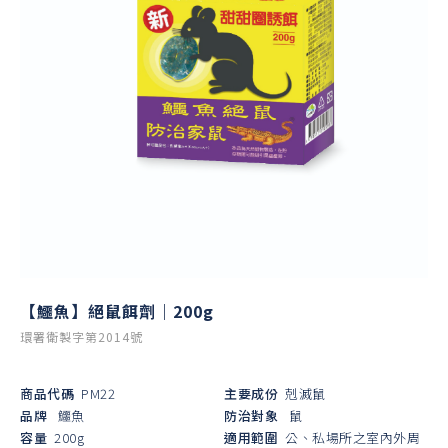
【鱷魚】絕鼠餌劑｜200g
環署衛製字第2014號
商品代碼
PM22
主要成份
剋滅鼠
品牌
鱷魚
防治對象
鼠
容量
200g
適用範圍
公、私場所之室內外周