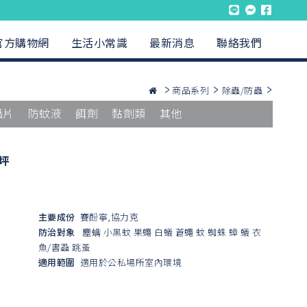
官方購物網
生活小常識
最新消息
聯絡我們
商品系列
除蟲/防蟲
蟲片
防蚊液
餌劑
黏劑類
其他
6坪
主要成份
賽酚寧,協力克
防治對象
塵螨
小黑蚊
果蠅
白蟻
蒼蠅
蚊
蜘蛛
蟑
蟻
衣
魚/書蝨
跳蚤
適用範圍
適用於公私場所室內環境