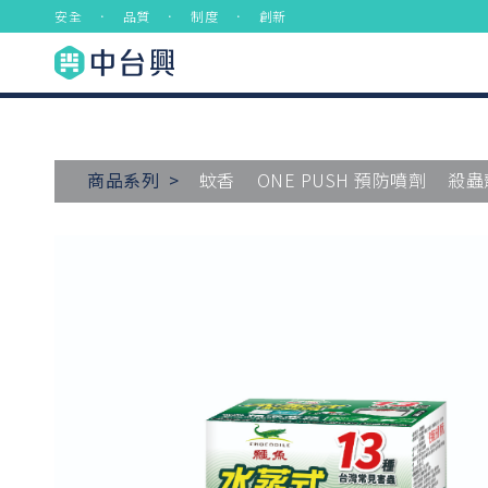
安全 ． 品質 ． 制度 ． 創新
商品系列 >
蚊香
ONE PUSH 預防噴劑
殺蟲