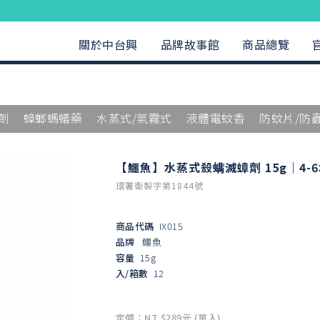
關於中台興
品牌故事館
商品總覽
劑
蟑螂螞蟻藥
水蒸式/氣霧式
液體電蚊香
防蚊片/防
【鱷魚】水蒸式殺螨滅蟑劑 15g｜4-
環署衛製字第1844號
商品代碼
IX015
品牌
鱷魚
容量
15g
入/箱數
12
定價：NT $289元 (單入)