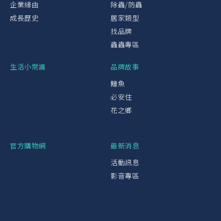
企業緣由
除蟲/防蟲
成長歷史
居家類型
找品牌
蟲蟲專區
生活小常識
品牌故事
鱷魚
必安住
花之鄉
官方購物網
最新消息
活動訊息
影音專區