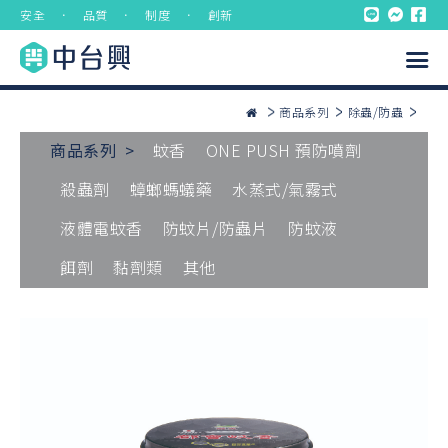
安全 ． 品質 ． 制度 ． 創新
商品系列
除蟲/防蟲
商品系列 >
蚊香
ONE PUSH 預防噴劑
殺蟲劑
蟑螂螞蟻藥
水蒸式/氣霧式
液體電蚊香
防蚊片/防蟲片
防蚊液
餌劑
黏劑類
其他