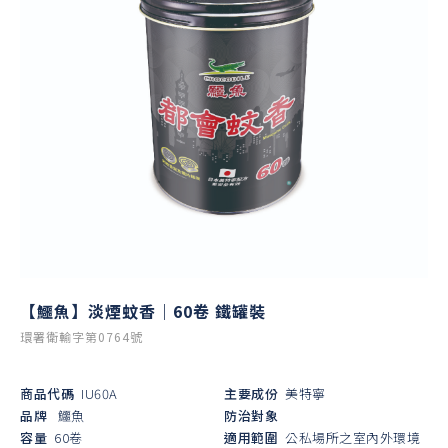
【鱷魚】淡煙蚊香｜60卷 鐵罐裝
環署衛輸字第0764號
商品代碼
IU60A
主要成份
美特寧
品牌
鱷魚
防治對象
容量
60卷
適用範圍
公私場所之室內外環境