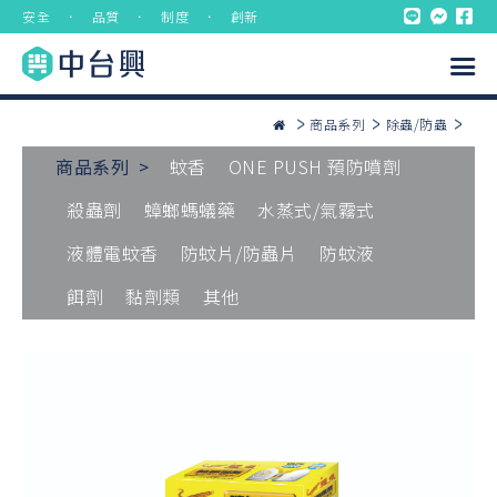
安全 ． 品質 ． 制度 ． 創新
商品系列
除蟲/防蟲
商品系列 >
蚊香
ONE PUSH 預防噴劑
殺蟲劑
蟑螂螞蟻藥
水蒸式/氣霧式
液體電蚊香
防蚊片/防蟲片
防蚊液
餌劑
黏劑類
其他