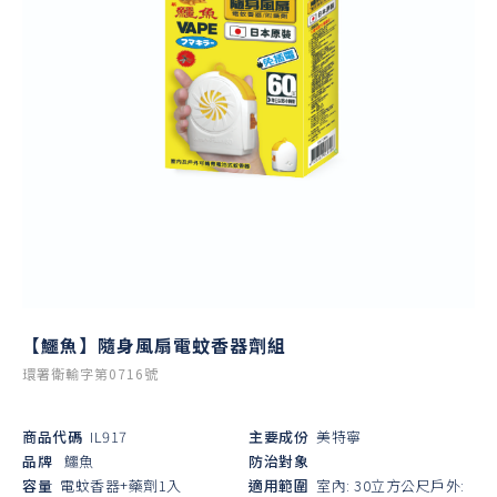
【鱷魚】隨身風扇電蚊香器劑組
環署衛輸字第0716號
商品代碼
IL917
主要成份
美特寧
品牌
鱷魚
防治對象
容量
電蚊香器+藥劑1入
適用範圍
室內: 30立方公尺戶外: