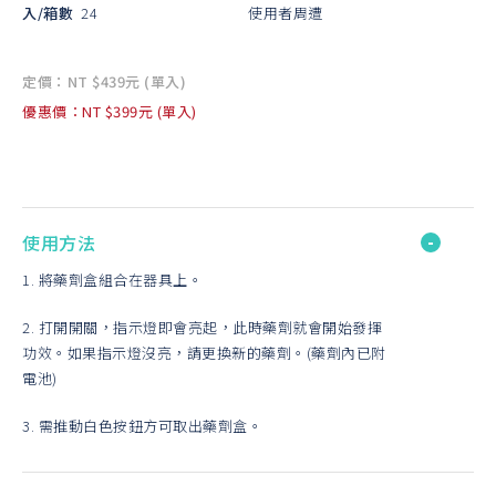
入/箱數
24
使用者周遭
定價：NT $439元 (單入)
優惠價：NT $399元 (單入)
使用方法
1. 將藥劑盒組合在器具上。
2. 打開開關，指示燈即會亮起，此時藥劑就會開始發揮
功效。如果指示燈沒亮，請更換新的藥劑。(藥劑內已附
電池)
3. 需推動白色按鈕方可取出藥劑盒。