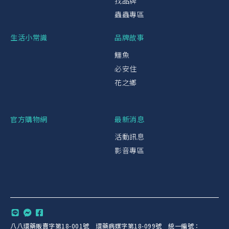
找品牌
蟲蟲專區
生活小常識
品牌故事
鱷魚
必安住
花之鄉
官方購物網
最新消息
活動訊息
影音專區
八八環藥販賣字第18-001號 環藥病媒字第18-099號 統一編號：