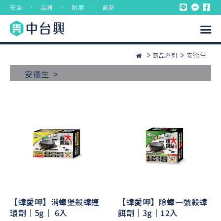
安全 ． 品質 ． 制度 ． 創新
安德生
商品系列
安德生 >
【蟑愛呷】消蟑堡殺蟑連
【蟑愛呷】除蟑一號殺蟑
環劑｜5g｜ 6入
餌劑｜3g｜12入