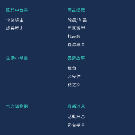
關於中台興
商品總覽
企業緣由
除蟲/防蟲
成長歷史
居家類型
找品牌
蟲蟲專區
生活小常識
品牌故事
鱷魚
必安住
花之鄉
官方購物網
最新消息
活動訊息
影音專區