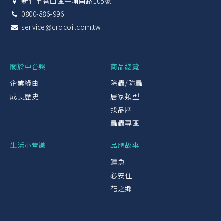
新竹市香山區牛埔南路105號
0800-886-996
service@crocoil.com.tw
關於中台興
商品總覽
企業緣由
除蟲/防蟲
成長歷史
居家類型
找品牌
蟲蟲專區
生活小常識
品牌故事
鱷魚
必安住
花之鄉