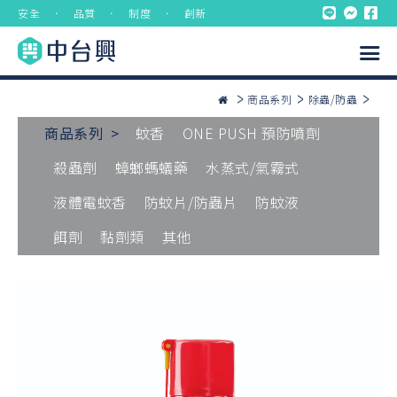
安全 ． 品質 ． 制度 ． 創新
商品系列
除蟲/防蟲
商品系列 >
蚊香
ONE PUSH 預防噴劑
殺蟲劑
蟑螂螞蟻藥
水蒸式/氣霧式
液體電蚊香
防蚊片/防蟲片
防蚊液
餌劑
黏劑類
其他