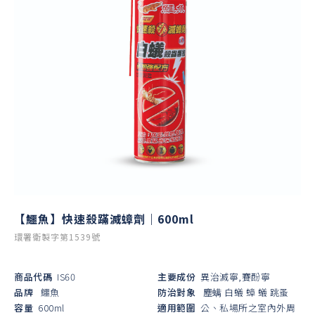
【鱷魚】快速殺蹣滅蟑劑｜600ml
環署衛製字第1539號
商品代碼
IS60
主要成份
異治滅寧,賽酚寧
品牌
鱷魚
防治對象
塵螨
白蟻
蟑
蟻
跳蚤
容量
600ml
適用範圍
公、私場所之室內外周