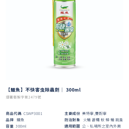
【鱷魚】不快害虫除蟲劑｜ 300ml
環署衛製字第2479號
商品代碼
CSWP3001
主要成份
美特寧,賽酚寧
品牌
鱷魚
防治對象
火蟻
蒼蠅
蚊
蟑
蟻
跳蚤
容量
300ml
適用範圍
公、私場所之室內外周