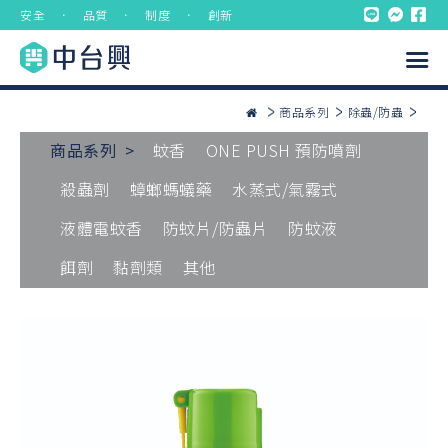
安全 ． 品質 ． 制度 ． 創新
商品系列
除蟲/防蟲
商品系列 >
蚊香
ONE PUSH 預防噴劑
殺蟲劑
蟑螂螞蟻藥
水蒸式/氣霧式
液體電蚊香
防蚊片/防蟲片
防蚊液
餌劑
黏劑類
其他