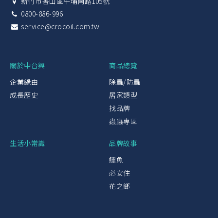
新竹市香山區牛埔南路105號
0800-886-996
service@crocoil.com.tw
關於中台興
商品總覽
企業緣由
除蟲/防蟲
成長歷史
居家類型
找品牌
蟲蟲專區
生活小常識
品牌故事
鱷魚
必安住
花之鄉