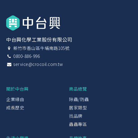
中台興化學工業股份有限公司
新竹市香山區牛埔南路105號
0800-886-996
service@crocoil.com.tw
關於中台興
商品總覽
企業緣由
除蟲/防蟲
成長歷史
居家類型
找品牌
蟲蟲專區