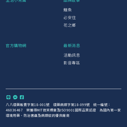
生活小常識
品牌故事
鱷魚
必安住
花之鄉
官方購物網
最新消息
活動訊息
影音專區
八八環藥販賣字第18-001號 環藥病媒字第18-099號 統一編號：
46036467 榮獲得MIT微笑標章及ISO9001國際品質認證 為國內第一家
環境用藥、防治害蟲及病媒蚊的優良廠商