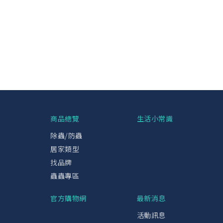
興
商品總覽
生活小常識
除蟲/防蟲
居家類型
找品牌
蟲蟲專區
官方購物網
最新消息
活動訊息