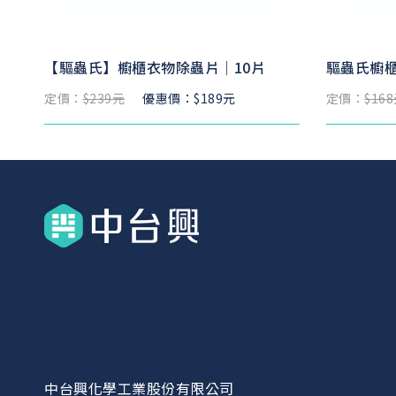
【驅蟲氏】櫥櫃衣物除蟲片｜10片
驅蟲氏櫥櫃
定價：
$239元
優惠價：$189元
定價：
$16
中台興化學工業股份有限公司