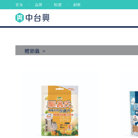
安全 ． 品質 ． 制度 ． 創新
鰹節蟲 >