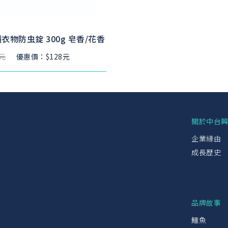
衣物防虫錠 300g 皂香/花香
8元
優惠價：$128元
關於中台
企業緣由
成長歷史
品牌故事
鱷魚