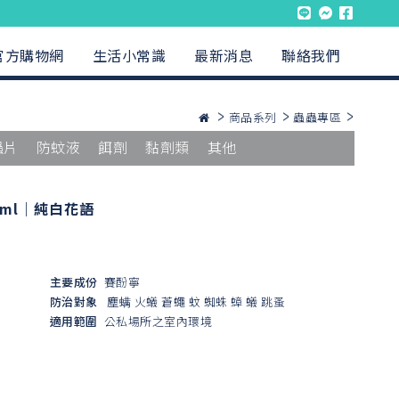
官方購物網
生活小常識
最新消息
聯絡我們
商品系列
蟲蟲專區
蟲片
防蚊液
餌劑
黏劑類
其他
ml｜純白花語
主要成份
賽酚寧
防治對象
塵螨
火蟻
蒼蠅
蚊
蜘蛛
蟑
蟻
跳蚤
適用範圍
公私場所之室內環境