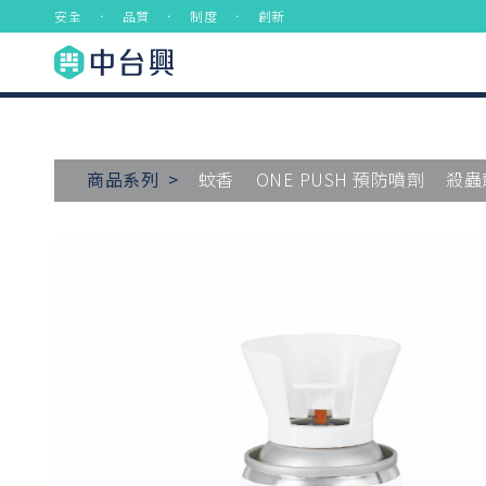
安全 ． 品質 ． 制度 ． 創新
商品系列 >
蚊香
ONE PUSH 預防噴劑
殺蟲