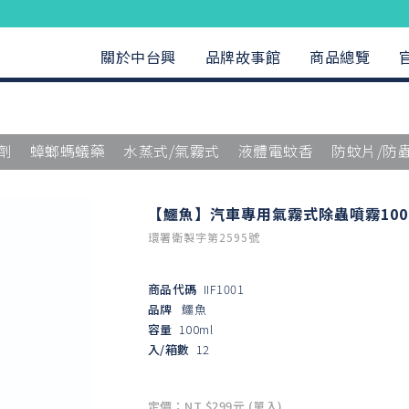
關於中台興
品牌故事館
商品總覽
劑
蟑螂螞蟻藥
水蒸式/氣霧式
液體電蚊香
防蚊片/防
【鱷魚】汽車專用氣霧式除蟲噴霧100
環署衛製字第2595號
商品代碼
IIF1001
品牌
鱷魚
容量
100ml
入/箱數
12
定價：NT $299元 (單入)