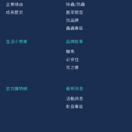
企業緣由
除蟲/防蟲
成長歷史
居家類型
找品牌
蟲蟲專區
生活小常識
品牌故事
鱷魚
必安住
花之鄉
官方購物網
最新消息
活動訊息
影音專區