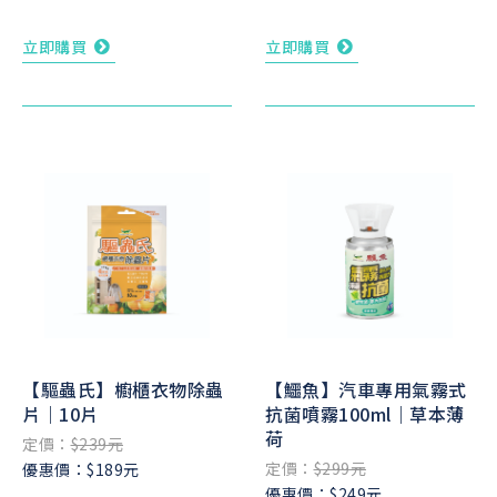
立即購買
立即購買
【驅蟲氏】櫥櫃衣物除蟲
【鱷魚】汽車專用氣霧式
片｜10片
抗菌噴霧100ml｜草本薄
荷
定價：
$239元
定價：
$299元
優惠價：$189元
優惠價：$249元