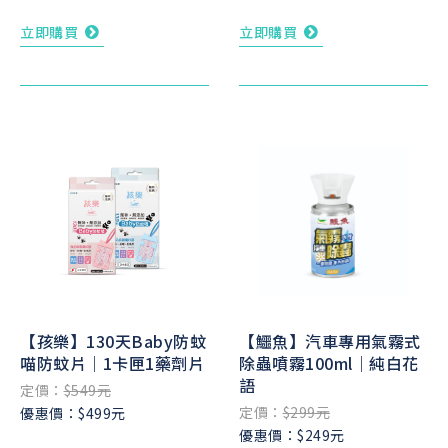
立即購買
立即購買
【孩樂】130天Baby防蚊
【鱷魚】汽車專用氣霧式
喵防蚊片｜1卡匣1藥劑片
除蟲噴霧100ml｜純白花
語
定價：
$549元
定價：
$299元
優惠價：$499元
優惠價：$249元