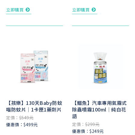
立即購買
立即購買
【孩樂】130天Baby防蚊
【鱷魚】汽車專用氣霧式
喵防蚊片｜1卡匣1藥劑片
除蟲噴霧100ml｜純白花
語
定價：
$549元
定價：
$299元
優惠價：$499元
優惠價：$249元