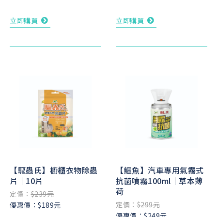
立即購買
立即購買
【驅蟲氏】櫥櫃衣物除蟲
【鱷魚】汽車專用氣霧式
片｜10片
抗菌噴霧100ml｜草本薄
荷
定價：
$239元
定價：
$299元
優惠價：$189元
優惠價：$249元