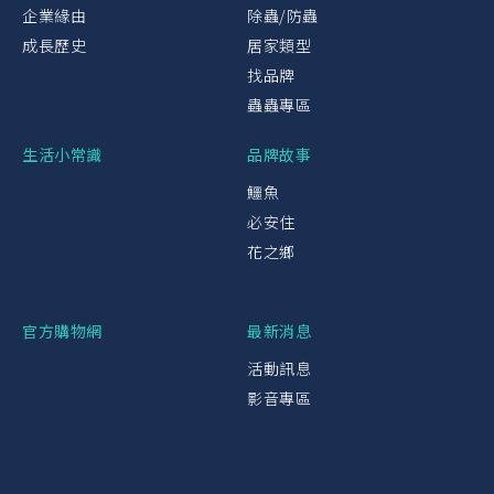
企業緣由
除蟲/防蟲
成長歷史
居家類型
找品牌
蟲蟲專區
生活小常識
品牌故事
鱷魚
必安住
花之鄉
官方購物網
最新消息
活動訊息
影音專區