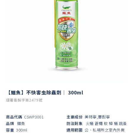
【鱷魚】不快害虫除蟲劑｜ 300ml
環署衛製字第2479號
商品代碼
CSWP3001
主要成份
美特寧,賽酚寧
品牌
鱷魚
防治對象
火蟻
蒼蠅
蚊
蟑
蟻
跳蚤
容量
300ml
適用範圍
公、私場所之室內外周