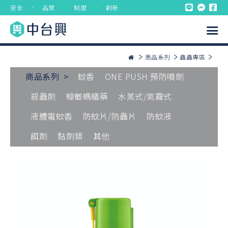
安全 ． 品質 ． 制度 ． 創新
商品系列
蟲蟲專區
商品系列 >
蚊香
ONE PUSH 預防噴劑
殺蟲劑
蟑螂螞蟻藥
水蒸式/氣霧式
液體電蚊香
防蚊片/防蟲片
防蚊液
餌劑
黏劑類
其他