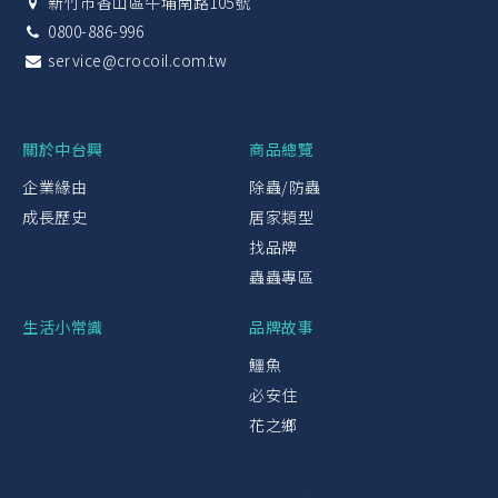
新竹市香山區牛埔南路105號
0800-886-996
service@crocoil.com.tw
關於中台興
商品總覽
企業緣由
除蟲/防蟲
成長歷史
居家類型
找品牌
蟲蟲專區
生活小常識
品牌故事
鱷魚
必安住
花之鄉